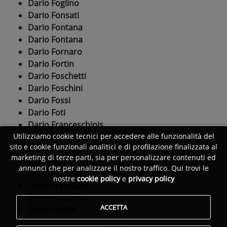
Dario Foglino
Dario Fonsati
Dario Fontana
Dario Fontana
Dario Fornaro
Dario Fortin
Dario Foschetti
Dario Foschini
Dario Fossi
Dario Foti
Dario Franceschinis
Dario Francescutti
Utilizziamo cookie tecnici per accedere alle funzionalità del
sito e cookie funzionali analitici e di profilazione finalizzata al
Dario Franciscono
marketing di terze parti, sia per personalizzare contenuti ed
Dario Frascati
annunci che per analizzare il nostro traffico. Qui trovi le
Dario Fraschini
nostre
cookie policy
e
privacy policy
Dario Frattolillo
Dario Frazzetta
ACCETTA
Dario Freddi