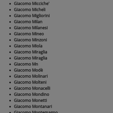
Giacomo Micciche'
Giacomo Micheli
Giacomo Migliorini
Giacomo Milan
Giacomo Milanesi
Giacomo Mineo
Giacomo Minzoni
Giacomo Miola
Giacomo Miraglia
Giacomo Miraglia
Giacomo Mn
Giacomo Modè
Giacomo Molinari
Giacomo Molteni
Giacomo Monacelli
Giacomo Mondino
Giacomo Monetti
Giacomo Montanari
Giacomo Montemagno