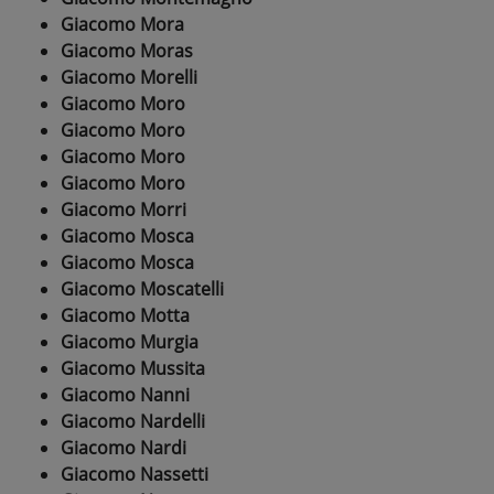
Giacomo Mora
Giacomo Moras
Giacomo Morelli
Giacomo Moro
Giacomo Moro
Giacomo Moro
Giacomo Moro
Giacomo Morri
Giacomo Mosca
Giacomo Mosca
Giacomo Moscatelli
Giacomo Motta
Giacomo Murgia
Giacomo Mussita
Giacomo Nanni
Giacomo Nardelli
Giacomo Nardi
Giacomo Nassetti