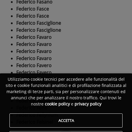
Federico Fasano
Federico Fasce
Federico Fasce
Federico Fasciglione
Federico Fasciglione
Federico Favaro
Federico Favaro
Federico Favaro
Federico Favaro
Federico Favero
Federico Favero
Federico Favini
Utilizziamo cookie tecnici per accedere alle funzionalità del
sito e cookie funzionali analitici e di profilazione finalizzata al
Federico Fazzi
marketing di terze parti, sia per personalizzare contenuti ed
Federico Fazzi
annunci che per analizzare il nostro traffico. Qui trovi le
Federico Fazzini
nostre
cookie policy
e
privacy policy
Federico Fede
Federico Fellynium
ACCETTA
Federico Felsinei