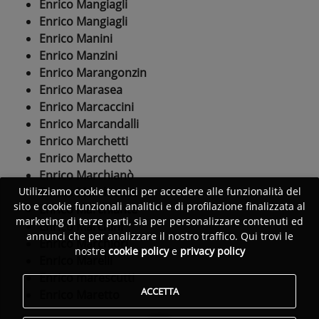
Enrico Mangiagli
Enrico Mangiagli
Enrico Manini
Enrico Manzini
Enrico Marangonzin
Enrico Marasea
Enrico Marcaccini
Enrico Marcandalli
Enrico Marchetti
Enrico Marchetto
Enrico Marchianò
Enrico Marchiante
Utilizziamo cookie tecnici per accedere alle funzionalità del
sito e cookie funzionali analitici e di profilazione finalizzata al
Enrico Marchiante
marketing di terze parti, sia per personalizzare contenuti ed
Enrico Marchini
annunci che per analizzare il nostro traffico. Qui trovi le
Enrico Marchiori
nostre
cookie policy
e
privacy policy
Enrico Marelli
Enrico marescutti
ACCETTA
Enrico Maretto