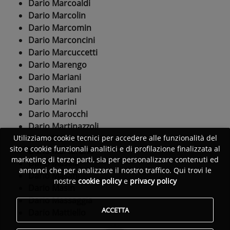
Dario Marcoaldi
Dario Marcolin
Dario Marcomin
Dario Marconcini
Dario Marcuccetti
Dario Marengo
Dario Mariani
Dario Mariani
Dario Marini
Dario Marocchi
Dario Martinazzoli
Dario Martorana
Utilizziamo cookie tecnici per accedere alle funzionalità del
sito e cookie funzionali analitici e di profilazione finalizzata al
Dario Marturano
marketing di terze parti, sia per personalizzare contenuti ed
Dario Masala
annunci che per analizzare il nostro traffico. Qui trovi le
Dario Masani
nostre
cookie policy
e
privacy policy
Dario Masin
Dario Massaggia
ACCETTA
Dario Mattiello