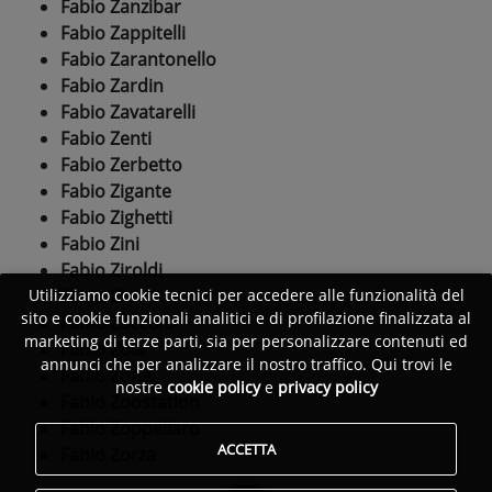
Fabio Zanzibar
Fabio Zappitelli
Fabio Zarantonello
Fabio Zardin
Fabio Zavatarelli
Fabio Zenti
Fabio Zerbetto
Fabio Zigante
Fabio Zighetti
Fabio Zini
Fabio Ziroldi
Fabio Zle
Utilizziamo cookie tecnici per accedere alle funzionalità del
sito e cookie funzionali analitici e di profilazione finalizzata al
Fabio Zoccolo
marketing di terze parti, sia per personalizzare contenuti ed
Fabio Zoia
annunci che per analizzare il nostro traffico. Qui trovi le
Fabio Zona
nostre
cookie policy
e
privacy policy
Fabio Zoostation
Fabio Zoppellaro
ACCETTA
Fabio Zorza