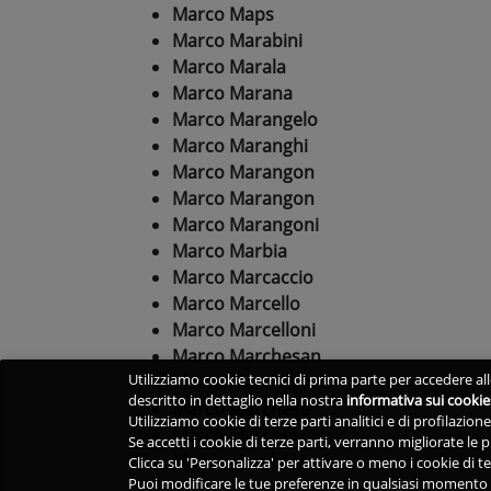
Marco Maps
Marco Marabini
Marco Marala
Marco Marana
Marco Marangelo
Marco Maranghi
Marco Marangon
Marco Marangon
Marco Marangoni
Marco Marbia
Marco Marcaccio
Marco Marcello
Marco Marcelloni
Marco Marchesan
Utilizziamo cookie tecnici di prima parte per accedere alle
Marco Marchesano
descritto in dettaglio nella nostra
informativa sui cookie
Marco Marchese
Utilizziamo cookie di terze parti analitici e di profilazio
Marco Marchesi
Se accetti i cookie di terze parti, verranno migliorate le
Marco Marchesi
Clicca su 'Personalizza' per attivare o meno i cookie di te
Puoi modificare le tue preferenze in qualsiasi momento v