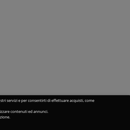
stri servizi e per consentirti di effettuare acquisti, come
alizzare contenuti ed annunci.
azione.