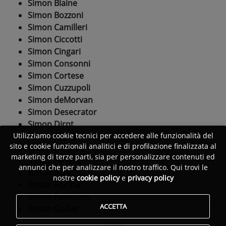
Simon Blaine
Simon Bozzoni
Simon Camilleri
Simon Ciccotti
Simon Cingari
Simon Consonni
Simon Cortese
Simon Cuzzupoli
Simon deMorvan
Simon Desecrator
Simon Dirnt
Simon Fadda
Utilizziamo cookie tecnici per accedere alle funzionalità del
sito e cookie funzionali analitici e di profilazione finalizzata al
Simon Fantova
marketing di terze parti, sia per personalizzare contenuti ed
Simon Federici
annunci che per analizzare il nostro traffico. Qui trovi le
simon fiore
nostre
cookie policy
e
privacy policy
Simon Fiorina
Simon Funkbass
ACCETTA
Simon Gallup