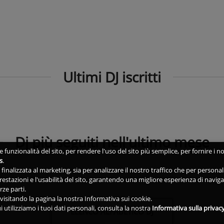
Ultimi DJ iscritti
Dj più seguiti nell'ultimo mese
 funzionalità del sito, per rendere l'uso del sito più semplice, per fornire i no
s
.
ne finalizzata al marketing, sia per analizzare il nostro traffico che per person
 prestazioni e l'usabilità del sito, garantendo una migliore esperienza di navig
rze parti.
isitando la pagina la nostra Informativa sui cookie.
i utilizziamo i tuoi dati personali, consulta la nostra
Informativa sulla privac
ELENCO ALFABETICO DJ