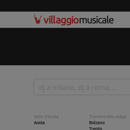
Valle d'Aosta
Trentino-Alto Adige
Aosta
Bolzano
Trento