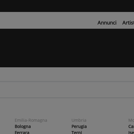
Annunci
Artis
Emilia-Romagna
Umbria
Mo
Bologna
Perugia
Ca
Ferrara
Terni
Is