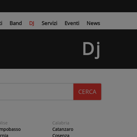
ti
Band
DJ
Servizi
Eventi
News
Dj
CERCA
lise
Calabria
mpobasso
Catanzaro
ernia
Cosenza