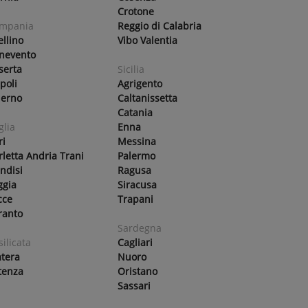
Crotone
mpania
Reggio di Calabria
ellino
Vibo Valentia
nevento
serta
Sicilia
poli
Agrigento
lerno
Caltanissetta
Catania
glia
Enna
ri
Messina
rletta Andria Trani
Palermo
indisi
Ragusa
ggia
Siracusa
cce
Trapani
ranto
Sardegna
silicata
Cagliari
tera
Nuoro
tenza
Oristano
Sassari