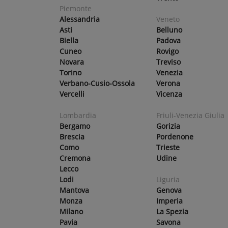
Piemonte
Alessandria
Veneto
Asti
Belluno
Biella
Padova
Cuneo
Rovigo
Novara
Treviso
Torino
Venezia
Verbano-Cusio-Ossola
Verona
Vercelli
Vicenza
Lombardia
Friuli-Venezia Giulia
Bergamo
Gorizia
Brescia
Pordenone
Como
Trieste
Cremona
Udine
Lecco
Lodi
Liguria
Mantova
Genova
Monza
Imperia
Milano
La Spezia
Pavia
Savona