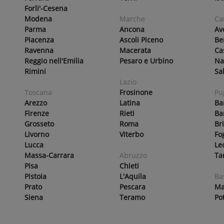
Forli'-Cesena
Modena
Marche
Ca
Parma
Ancona
Av
Piacenza
Ascoli Piceno
Be
Ravenna
Macerata
Ca
Reggio nell'Emilia
Pesaro e Urbino
Na
Rimini
Sa
Lazio
Toscana
Frosinone
Pu
Arezzo
Latina
Ba
Firenze
Rieti
Ba
Grosseto
Roma
Br
Livorno
Viterbo
Fo
Lucca
Le
Massa-Carrara
Abruzzo
Ta
Pisa
Chieti
Pistoia
L'Aquila
Ba
Prato
Pescara
Ma
Siena
Teramo
Po