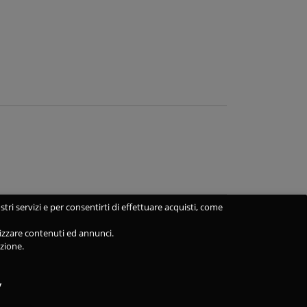
stri servizi e per consentirti di effettuare acquisti, come
alizzare contenuti ed annunci.
azione.
y