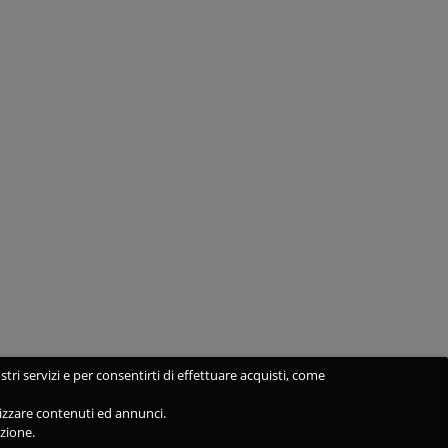
stri servizi e per consentirti di effettuare acquisti, come
alizzare contenuti ed annunci.
azione.