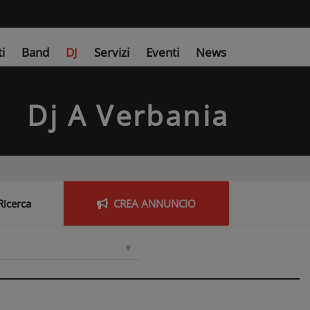
ti
Band
DJ
Servizi
Eventi
News
Dj A Verbania
Ricerca
CREA
ANNUNCIO