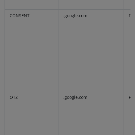
CONSENT
.google.com
Fu
OTZ
.google.com
Fu