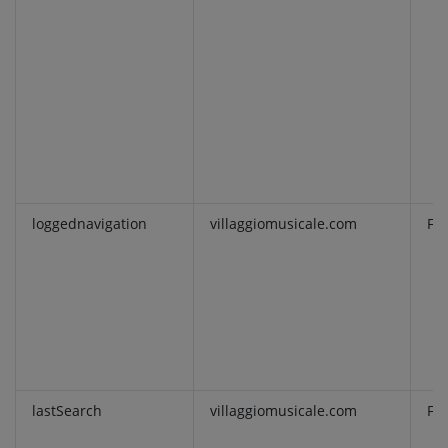
loggednavigation
villaggiomusicale.com
Fu
lastSearch
villaggiomusicale.com
Fu