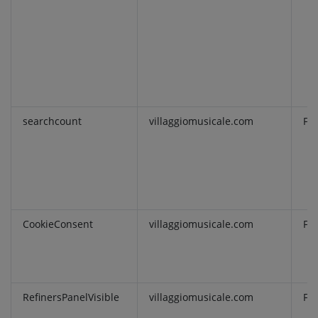
searchcount
villaggiomusicale.com
Fu
CookieConsent
villaggiomusicale.com
Fu
RefinersPanelVisible
villaggiomusicale.com
Fu