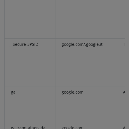
__Secure-3PSID
.google.com/.google.it
Tar
_ga
.google.com
Ana
_ga_<container-id>
.google.com
Ana