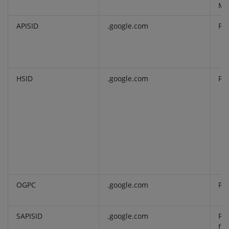
Ma
APISID
.google.com
Fu
HSID
.google.com
Fu
OGPC
.google.com
Fu
SAPISID
.google.com
Pro
fin