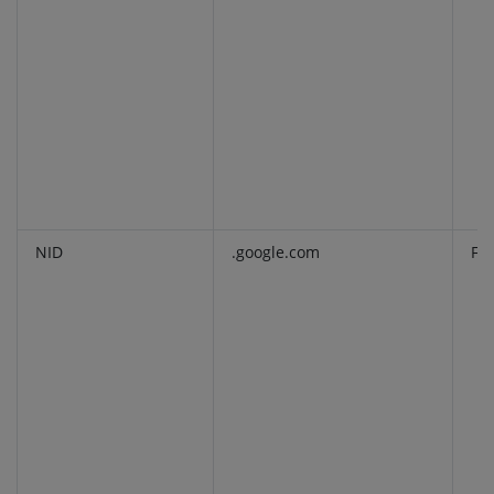
NID
.google.com
Fu