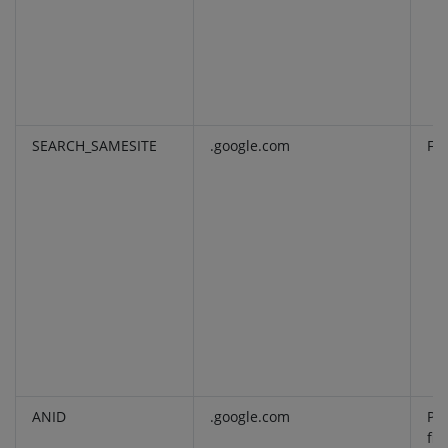
SEARCH_SAMESITE
.google.com
Fu
ANID
.google.com
Pro
fin