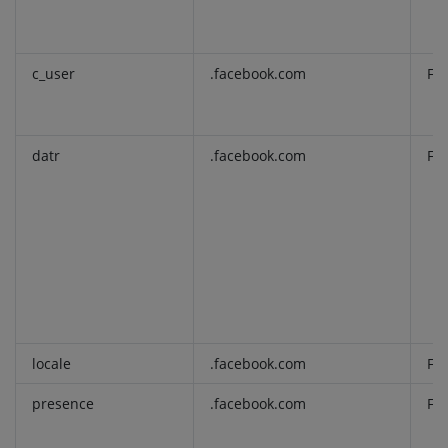
c_user
.facebook.com
Fu
datr
.facebook.com
Fu
locale
.facebook.com
Fu
presence
.facebook.com
Fu