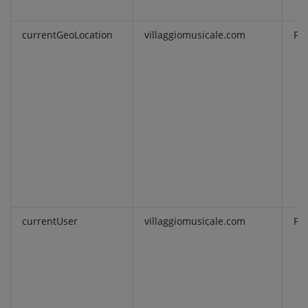
currentGeoLocation
villaggiomusicale.com
Fu
currentUser
villaggiomusicale.com
Fu