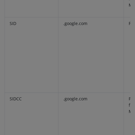
Ma
SID
.google.com
Fun
SIDCC
.google.com
Pro
fin
Ma