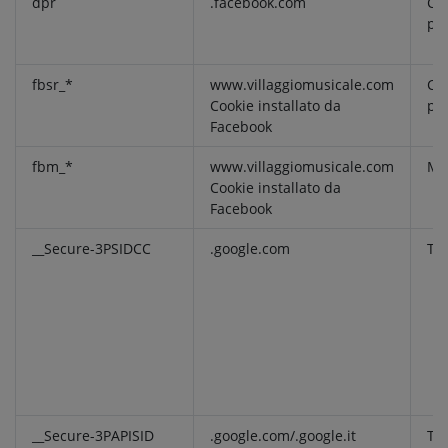
dpr
.facebook.com
Coo
pr
fbsr_*
www.villaggiomusicale.com
Coo
Cookie installato da
pr
Facebook
fbm_*
www.villaggiomusicale.com
Ma
Cookie installato da
Facebook
__Secure-3PSIDCC
.google.com
Tar
__Secure-3PAPISID
.google.com/.google.it
Tar