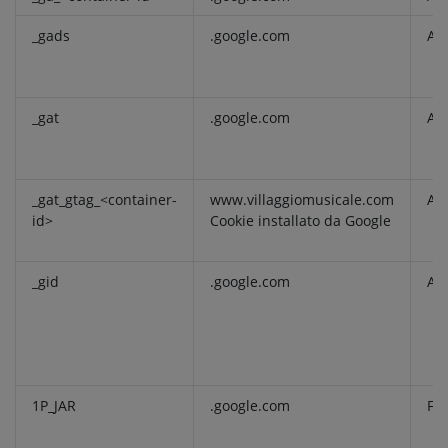
_gads
.google.com
Ana
_gat
.google.com
Ana
_gat_gtag_<container-
www.villaggiomusicale.com
Ana
id>
Cookie installato da Google
_gid
.google.com
Ana
1P_JAR
.google.com
Fu