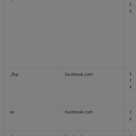
fin
Ma
_fbp
.facebook.com
Pro
fin
Ma
oo
.facebook.com
Coo
pr