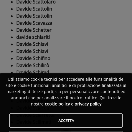
Davide Scattolaro
Davide Scattolin
Davide Scattolin
Davide Scavazza
Davide Schetter
davide schiariti
Davide Schiavi
Davide Schiavi
Davide Schifino
Davide Schilirò
Davide Schimd
Davide Schingaro
Utilizziamo cookie tecnici per accedere alle funzionalità del
sito e cookie funzionali analitici e di profilazione finalizzata al
Davide Schipani
marketing di terze parti, sia per personalizzare contenuti ed
Davide Schipani
annunci che per analizzare il nostro traffico. Qui trovi le
Davide Schirosi
nostre
cookie policy
e
privacy policy
Davide Sciacca
Davide Sciarretta
ACCETTA
Davide Scilimati