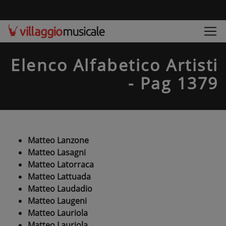
Elenco Alfabetico Artisti
- Pag 1379
Matteo Lanzone
Matteo Lasagni
Matteo Latorraca
Matteo Lattuada
Matteo Laudadio
Matteo Laugeni
Matteo Lauriola
Matteo Lauriola