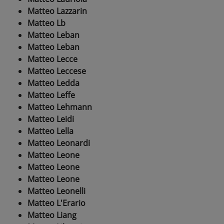
Matteo Lazzarin
Matteo Lb
Matteo Leban
Matteo Leban
Matteo Lecce
Matteo Leccese
Matteo Ledda
Matteo Leffe
Matteo Lehmann
Matteo Leidi
Matteo Lella
Matteo Leonardi
Matteo Leone
Matteo Leone
Matteo Leone
Matteo Leonelli
Matteo L'Erario
Matteo Liang