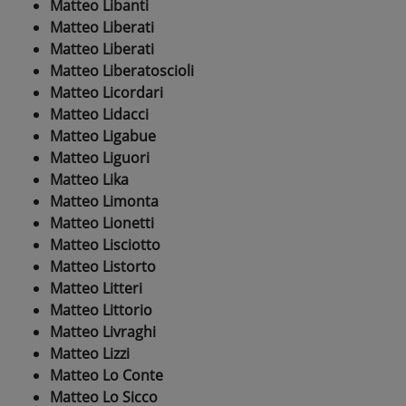
Matteo Libanti
Matteo Liberati
Matteo Liberati
Matteo Liberatoscioli
Matteo Licordari
Matteo Lidacci
Matteo Ligabue
Matteo Liguori
Matteo Lika
Matteo Limonta
Matteo Lionetti
Matteo Lisciotto
Matteo Listorto
Matteo Litteri
Matteo Littorio
Matteo Livraghi
Matteo Lizzi
Matteo Lo Conte
Matteo Lo Sicco