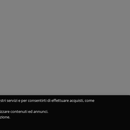
stri servizi e per consentirti di effettuare acquisti, come
alizzare contenuti ed annunci.
azione.