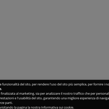
 funzionalità del sito, per rendere l'uso del sito più semplice, per fornire i no
s
.
ne finalizzata al marketing, sia per analizzare il nostro traffico che per person
 prestazioni e l'usabilità del sito, garantendo una migliore esperienza di navig
rze parti.
isitando la pagina la nostra Informativa sui cookie.