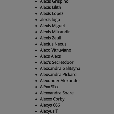
Alexis Grispino
Alexis Lilith
Alexis Lopez
alexis lugo
Alexis Miguet
Alexis Mitrandir
Alexis Zeuli
Alexius Nexus
Alexo Vitruviano
Alexs Alexs
Alex's Secretdoor
Alexsandra Galitsyna
Alexsandra Pickard
Alexunder Alexunder
Alëxx Sïxx
Alexxandra Soare
Alexxx Corby
Alexys 666
Alexyus T