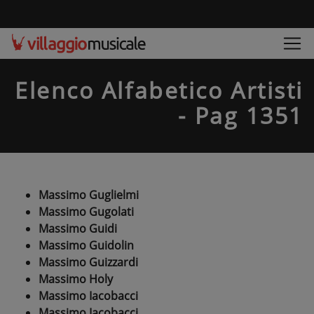
Elenco Alfabetico Artisti
- Pag 1351
Massimo Guglielmi
Massimo Gugolati
Massimo Guidi
Massimo Guidolin
Massimo Guizzardi
Massimo Holy
Massimo Iacobacci
Massimo Iacobacci