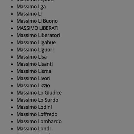
Massimo Lga
Massimo Li
Massimo Li Buono
MASSIMO LIBERATI
Massimo Liberatori
Massimo Ligabue
Massimo Liguori
Massimo Lisa
Massimo Lisanti
Massimo Lisma
Massimo Livori
Massimo Lizzio
Massimo Lo Giudice
Massimo Lo Surdo
Massimo Lodini
Massimo Loffredo
Massimo Lombardo
Massimo Londi