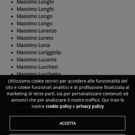
Massimo Longhi
Massimo Longhi
Massimo Longo
Massimo Longo
Massimo Lorenzo
Massimo Loreto
Massimo Loria
Massimo Loriggiola
Massimo Lucarini
Massimo Lucchesi
Massimo Lucchetta
Massimo Luciano
Utilizziamo cookie tecnici per accedere alle funzionalità del
sito e cookie funzionali analitici e di profilazione finalizzata al
Massimo Lucio
marketing di terze parti, sia per personalizzare contenuti ed
Massimo Lupi
annunci che per analizzare il nostro traffico. Qui trovi le
Massimo Lupino
nostre
cookie policy
e
privacy policy
Massimo Lusardi
Massimo M
ACCETTA
Massimo Macchi