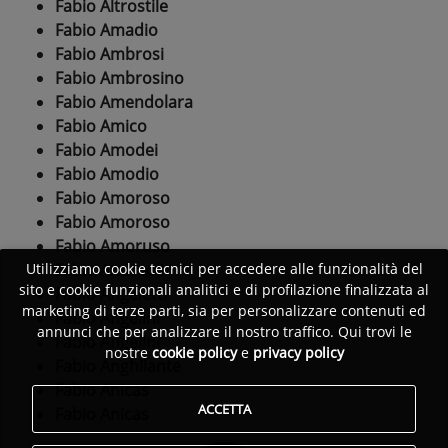
Fabio Altrostile
Fabio Amadio
Fabio Ambrosi
Fabio Ambrosino
Fabio Amendolara
Fabio Amico
Fabio Amodei
Fabio Amodio
Fabio Amoroso
Fabio Amoroso
Fabio Amoruso
Fabio Andreoli
Utilizziamo cookie tecnici per accedere alle funzionalità del
sito e cookie funzionali analitici e di profilazione finalizzata al
Fabio Angeletti
marketing di terze parti, sia per personalizzare contenuti ed
Fabio Angelini
annunci che per analizzare il nostro traffico. Qui trovi le
Fabio Angelini
nostre
cookie policy
e
privacy policy
Fabio Anghilante
Fabio Anicas
ACCETTA
Fabio Anicas