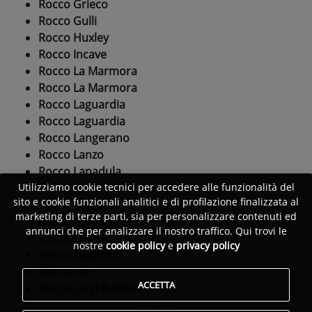
Rocco Grieco
Rocco Gulli
Rocco Huxley
Rocco Incave
Rocco La Marmora
Rocco La Marmora
Rocco Laguardia
Rocco Laguardia
Rocco Langerano
Rocco Lanzo
Rocco Lapadula
Rocco Lardi
Utilizziamo cookie tecnici per accedere alle funzionalità del
sito e cookie funzionali analitici e di profilazione finalizzata al
Rocco Lippolis
marketing di terze parti, sia per personalizzare contenuti ed
Rocco Lo Martire
annunci che per analizzare il nostro traffico. Qui trovi le
Rocco Lobosco
nostre
cookie policy
e
privacy policy
Rocco Lopriore
Rocco Lor
ACCETTA
Rocco Luigi Bubbico