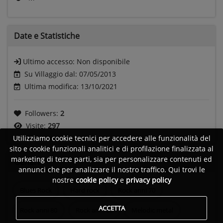
Date e
Statistiche
Ultimo accesso:
Non disponibile
Su Villaggio dal: 07/05/2013
Ultima modifica: 13/10/2021
Followers:
2
Visite:
297
Utilizziamo cookie tecnici per accedere alle funzionalità del
sito e cookie funzionali analitici e di profilazione finalizzata al
marketing di terze parti, sia per personalizzare contenuti ed
Generi
annunci che per analizzare il nostro traffico. Qui trovi le
nostre
cookie policy
e
privacy policy
Blues Rock
Hard rock
Rock anni 70
ACCETTA
Rock anni 80
Rock anni 90
Melodic metal