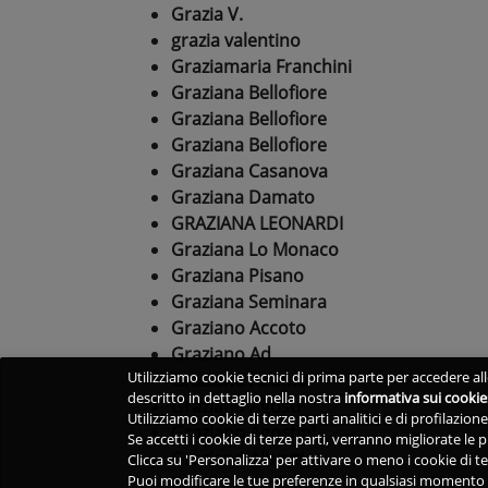
Grazia V.
grazia valentino
Graziamaria Franchini
Graziana Bellofiore
Graziana Bellofiore
Graziana Bellofiore
Graziana Casanova
Graziana Damato
GRAZIANA LEONARDI
Graziana Lo Monaco
Graziana Pisano
Graziana Seminara
Graziano Accoto
Graziano Ad
Utilizziamo cookie tecnici di prima parte per accedere alle
Graziano Adamo
descritto in dettaglio nella nostra
informativa sui cookie
Graziano Agosti
Utilizziamo cookie di terze parti analitici e di profilazio
Graziano Agostini
Se accetti i cookie di terze parti, verranno migliorate le
Graziano Alberti
Clicca su 'Personalizza' per attivare o meno i cookie di te
Puoi modificare le tue preferenze in qualsiasi momento v