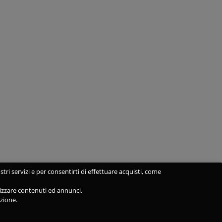
stri servizi e per consentirti di effettuare acquisti, come
alizzare contenuti ed annunci.
azione.