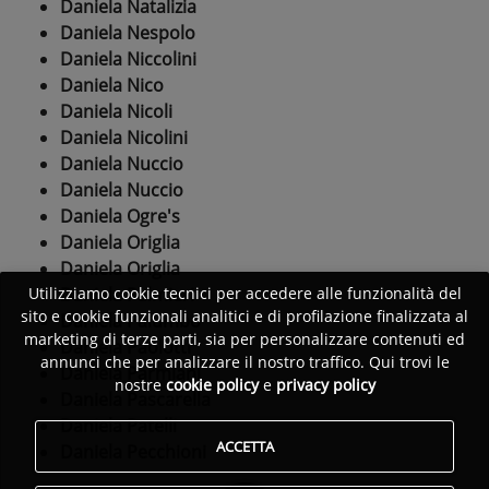
Daniela Natalizia
Daniela Nespolo
Daniela Niccolini
Daniela Nico
Daniela Nicoli
Daniela Nicolini
Daniela Nuccio
Daniela Nuccio
Daniela Ogre's
Daniela Origlia
Daniela Origlia
Daniela Palmieri
Utilizziamo cookie tecnici per accedere alle funzionalità del
sito e cookie funzionali analitici e di profilazione finalizzata al
Daniela Palumbo
marketing di terze parti, sia per personalizzare contenuti ed
Daniela Paolotti
annunci che per analizzare il nostro traffico. Qui trovi le
Daniela Parmiani
nostre
cookie policy
e
privacy policy
Daniela Pascarella
Daniela Patelli
ACCETTA
Daniela Pecchioni