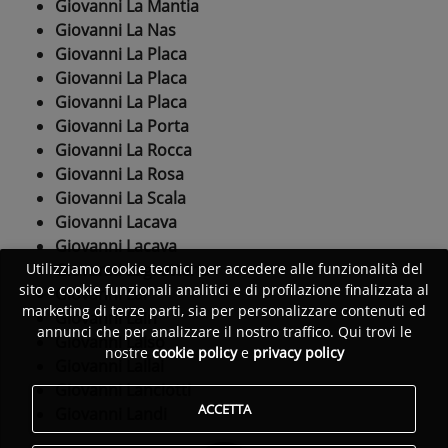
Giovanni La Mantia
Giovanni La Nas
Giovanni La Placa
Giovanni La Placa
Giovanni La Placa
Giovanni La Porta
Giovanni La Rocca
Giovanni La Rosa
Giovanni La Scala
Giovanni Lacava
Giovanni Lacava
Giovanni Lagrotteria
Utilizziamo cookie tecnici per accedere alle funzionalità del
sito e cookie funzionali analitici e di profilazione finalizzata al
Giovanni Lai
marketing di terze parti, sia per personalizzare contenuti ed
Giovanni Lain
annunci che per analizzare il nostro traffico. Qui trovi le
Giovanni Laiso
nostre
cookie policy
e
privacy policy
Giovanni Lallai
Giovanni Lanciotti
ACCETTA
Giovanni Landi