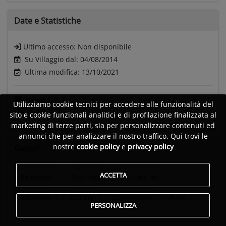
Date e
Statistiche
Ultimo accesso:
Non disponibile
Su Villaggio dal: 04/08/2014
Ultima modifica: 13/10/2021
Followers:
1
Utilizziamo cookie tecnici per accedere alle funzionalità del
Visite:
267
sito e cookie funzionali analitici e di profilazione finalizzata al
marketing di terze parti, sia per personalizzare contenuti ed
annunci che per analizzare il nostro traffico. Qui trovi le
nostre
cookie policy
e
privacy policy
Generi
ACCETTA
Blues Rock
Punk rock
Rock and roll
Rockabilly
Country
Country rock
Punk
PERSONALIZZA