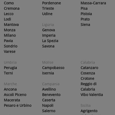
Como
Pordenone
Massa-Carrara
Cremona
Trieste
Pisa
Lecco
Udine
Pistoia
Lodi
Prato
Mantova
Liguria
Siena
Monza
Genova
Milano
Imperia
Pavia
La Spezia
Sondrio
Savona
Varese
Umbria
Molise
Calabria
Perugia
Campobasso
Catanzaro
Terni
Isernia
Cosenza
Crotone
Marche
Campania
Reggio di
Ancona
Avellino
Calabria
Ascoli Piceno
Benevento
Vibo Valentia
Macerata
Caserta
Pesaro e Urbino
Napoli
Sicilia
Salerno
Agrigento