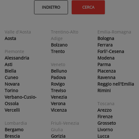
INDIETRO
CERCA
Valle d'Aosta
Trentino-Alto
Emilia-Romagna
Aosta
Adige
Bologna
Bolzano
Ferrara
Piemonte
Trento
Forli'-Cesena
Alessandria
Modena
Asti
Veneto
Parma
Biella
Belluno
Piacenza
Cuneo
Padova
Ravenna
Novara
Rovigo
Reggio nell'Emilia
Torino
Treviso
Rimini
Verbano-Cusio-
Venezia
Ossola
Verona
Toscana
Vercelli
Vicenza
Arezzo
Firenze
Lombardia
Friuli-Venezia
Grosseto
Bergamo
Giulia
Livorno
Brescia
Gorizia
Lucca