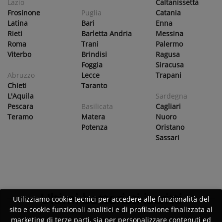
Lazio
Caltanissetta
Frosinone
Puglia
Catania
Latina
Bari
Enna
Rieti
Barletta Andria
Messina
Roma
Trani
Palermo
Viterbo
Brindisi
Ragusa
Foggia
Siracusa
Abruzzo
Lecce
Trapani
Chieti
Taranto
L'Aquila
Sardegna
Pescara
Basilicata
Cagliari
Teramo
Matera
Nuoro
Potenza
Oristano
Sassari
Ultimi batteristi iscritti
Utilizziamo cookie tecnici per accedere alle funzionalità del
sito e cookie funzionali analitici e di profilazione finalizzata al
marketing di terze parti, sia per personalizzare contenuti ed