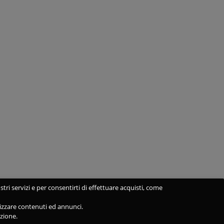
stri servizi e per consentirti di effettuare acquisti, come
alizzare contenuti ed annunci.
azione.