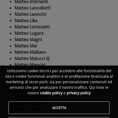
Matteo Imbrianti
Matteo Lancellotti
Matteo Leoncini
Matteo Lika
Matteo Lorenzetti
Matteo Lugara
Matteo Magni
Matteo Mai
Matteo Malkavo
Matteo Malucci dj
Matteo Mancini
Matteo Marchesini
Utilizziamo cookie tecnici per accedere alle funzionalità del
sito e cookie funzionali analitici e di profilazione finalizzata al
Matteo Marini
marketing di terze parti, sia per personalizzare contenuti ed
Matteo Martino
annunci che per analizzare il nostro traffico. Qui trovi le
Matteo Mascelli
nostre
cookie policy
e
privacy policy
Matteo Mazzella
Matteo Nanni
ACCETTA
Matteo Nardi