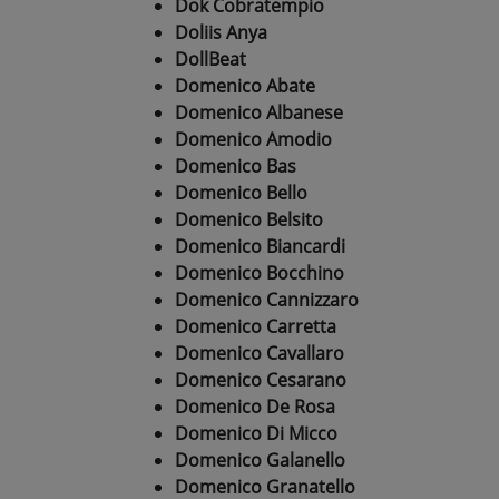
Dok Cobratempio
Doliis Anya
DollBeat
Domenico Abate
Domenico Albanese
Domenico Amodio
Domenico Bas
Domenico Bello
Domenico Belsito
Domenico Biancardi
Domenico Bocchino
Domenico Cannizzaro
Domenico Carretta
Domenico Cavallaro
Domenico Cesarano
Domenico De Rosa
Domenico Di Micco
Domenico Galanello
Domenico Granatello