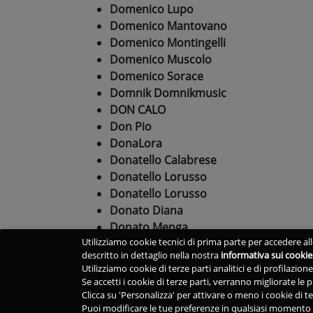
Domenico Lupo
Domenico Mantovano
Domenico Montingelli
Domenico Muscolo
Domenico Sorace
Domnik Domnikmusic
DON CALO
Don Pio
DonaLora
Donatello Calabrese
Donatello Lorusso
Donatello Lorusso
Donato Diana
Donato Menga
Utilizziamo cookie tecnici di prima parte per accedere alle
Dontstop Thefeeling
descritto in dettaglio nella nostra
informativa sui cookie
Doppia Elle
Utilizziamo cookie di terze parti analitici e di profilazio
Doriano Grey
Se accetti i cookie di terze parti, verranno migliorate le
DOS
Clicca su 'Personalizza' per attivare o meno i cookie di te
Puoi modificare le tue preferenze in qualsiasi momento v