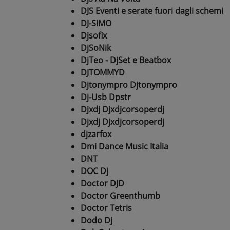
DJS Eventi e serate fuori dagli schemi
DJ-SIMO
Djsofix
DjSoNik
DjTeo - DjSet e Beatbox
DJTOMMYD
Djtonympro Djtonympro
Dj-Usb Dpstr
Djxdj Djxdjcorsoperdj
Djxdj Djxdjcorsoperdj
djzarfox
Dmi Dance Music Italia
DNT
DOC Dj
Doctor DJD
Doctor Greenthumb
Doctor Tetris
Dodo Dj