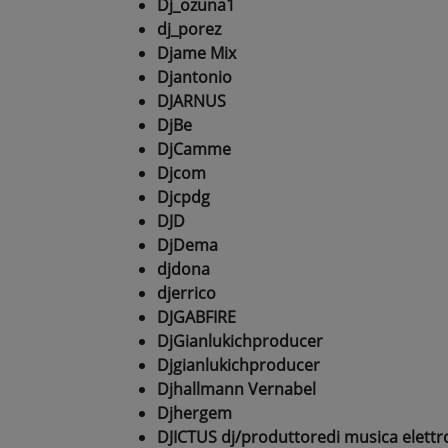
Dj_ozuna1
dj_porez
Djame Mix
Djantonio
DJARNUS
DjBe
DjCamme
Djcom
Djcpdg
DJD
DjDema
djdona
djerrico
DJGABFIRE
DjGianlukichproducer
Djgianlukichproducer
Djhallmann Vernabel
Djhergem
DJICTUS dj/produttoredi musica elettr