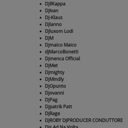
DjIlKappa
DjIvan
DJ-Klaus
Djlanno
Djluxom Lodi
DJM
Djmaico Maico
djMarcoBonetti
Djmenca Official
DjMet
Djmighty
DjMindly
DjOpunto
Djovanni
DjPag
Djpatrik Patt
DjRage
DJROBY DJPRODUCER CONDUTTORE
Djs Ad Na Volta