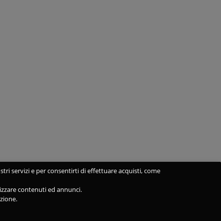
stri servizi e per consentirti di effettuare acquisti, come
alizzare contenuti ed annunci.
azione.