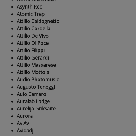
Asynth Rec
Atomic Trap
Attilio Caldognetto
Attilio Cordella
Attilio De Vivo
Attilio Di Poce
Attilio Filippi
Attilio Gerardi
Attilio Massarese
Attilio Mottola
Audio Photomusic
Augusto Teneggi
Aulo Carraro
Auralab Lodge
Aurelija Griksaite
Aurora
Av Av
Avidadj