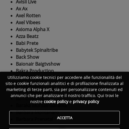
Avisii Live
Ax Ax
Axel Rotten
Axel Vibees
Axioma Alpha X
Azza Beatz
Babi Prete
Babytek Spinaltribe
Back Show
Baionair Baigtvshow
Bakra Production
Bakra Sound
Utilizziamo cookie tecnici per accedere alle funzionalità del
sito e cookie funzionali analitici e di profilazione finalizzata al
Baldao Lapo
marketing di terze parti, sia per personalizzare contenuti ed
Ballet Mecanique
annunci che per analizzare il nostro traffico. Qui trovi le
Bamboo Cha
nostre
cookie policy
e
privacy policy
Baraka Mursali Garama
Barbara Montanaro
ACCETTA
Barbara Prenatal