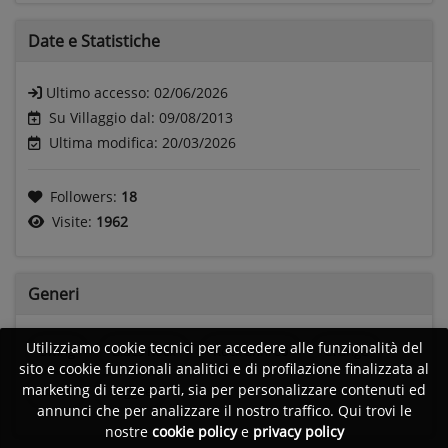
Date e
Statistiche
Ultimo accesso:
02/06/2026
Su Villaggio dal: 09/08/2013
Ultima modifica: 20/03/2026
Followers:
18
Visite:
1962
Generi
Utilizziamo cookie tecnici per accedere alle funzionalità del
Swing
Blues Rock
Rock anni 60
Grunge
sito e cookie funzionali analitici e di profilazione finalizzata al
marketing di terze parti, sia per personalizzare contenuti ed
Blues
Reggae
annunci che per analizzare il nostro traffico. Qui trovi le
nostre
cookie policy
e
privacy policy