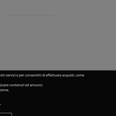
stri servizi e per consentirti di effettuare acquisti, come
alizzare contenuti ed annunci.
azione.
y