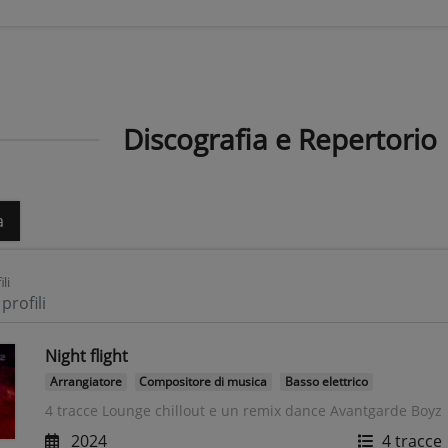
Discografia e Repertorio
a
ili
profili
Night flight
Arrangiatore
Compositore di musica
Basso elettrico
4 tracce Lounge chillout e un remix dance Avantgarde Boyz
2024
4 tracce