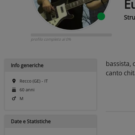
E
Str
profilo completo al 0%
bassista, 
Info generiche
canto chi
Recco (GE) - IT
60 anni
M
Date e
Statistiche