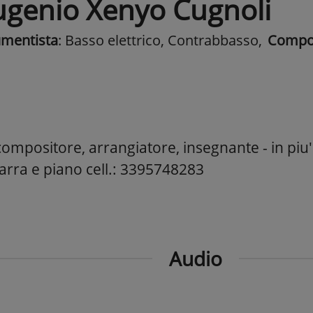
ugenio Xenyo Cugnoli
umentista
: Basso elettrico, Contrabbasso
,
Compos
compositore, arrangiatore, insegnante - in piu' 
tarra e piano cell.: 3395748283
Audio