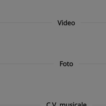
Video
Foto
C.V. musicale