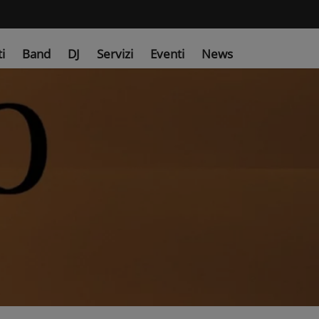
ti
Band
DJ
Servizi
Eventi
News