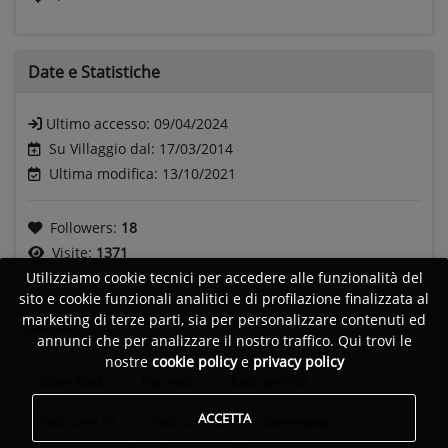
Date e
Statistiche
Ultimo accesso:
09/04/2024
Su Villaggio dal: 17/03/2014
Ultima modifica: 13/10/2021
Followers:
18
Visite:
1371
Utilizziamo cookie tecnici per accedere alle funzionalità del
sito e cookie funzionali analitici e di profilazione finalizzata al
marketing di terze parti, sia per personalizzare contenuti ed
Generi
annunci che per analizzare il nostro traffico. Qui trovi le
nostre
cookie policy
e
privacy policy
Blues Rock
Pop rock
Rock anni 60
ACCETTA
Rock anni 70
Rock anni 80
Dance pop