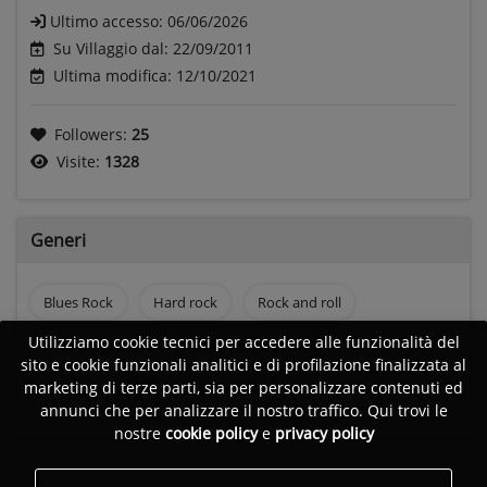
Ultimo accesso:
06/06/2026
Su Villaggio dal: 22/09/2011
Ultima modifica: 12/10/2021
Followers:
25
Visite:
1328
Generi
Blues Rock
Hard rock
Rock and roll
Utilizziamo cookie tecnici per accedere alle funzionalità del
Rock progressivo
Rock psichedelico
sito e cookie funzionali analitici e di profilazione finalizzata al
marketing di terze parti, sia per personalizzare contenuti ed
Rock anni 70
Rock anni 80
Rock anni 90
annunci che per analizzare il nostro traffico. Qui trovi le
nostre
cookie policy
e
privacy policy