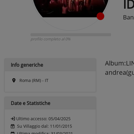
I
Band
profilo completo al 0%
Album:LIN
Info generiche
andrea(gu
Roma (RM) - IT
Date e
Statistiche
Ultimo accesso:
05/04/2025
Su Villaggio dal: 11/01/2015
Ultima modifica: 31/03/2021