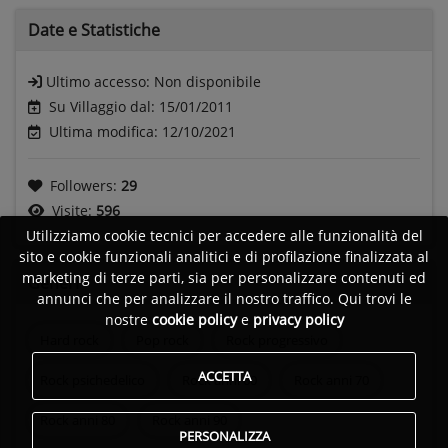
Date e
Statistiche
Ultimo accesso:
Non disponibile
Su Villaggio dal: 15/01/2011
Ultima modifica: 12/10/2021
Followers:
29
Visite:
596
Utilizziamo cookie tecnici per accedere alle funzionalità del
sito e cookie funzionali analitici e di profilazione finalizzata al
marketing di terze parti, sia per personalizzare contenuti ed
Generi
annunci che per analizzare il nostro traffico. Qui trovi le
nostre
cookie policy
e
privacy policy
Hard rock
Pop rock
Rock progressivo
ACCETTA
Rock psichedelico
Rock anni 60
Rock anni 70
Rock anni 80
Rock anni 90
PERSONALIZZA