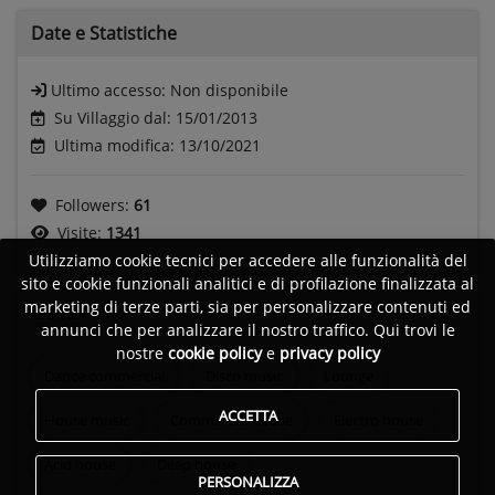
Date e
Statistiche
Ultimo accesso:
Non disponibile
Su Villaggio dal: 15/01/2013
Ultima modifica: 13/10/2021
Followers:
61
Visite:
1341
Utilizziamo cookie tecnici per accedere alle funzionalità del
sito e cookie funzionali analitici e di profilazione finalizzata al
marketing di terze parti, sia per personalizzare contenuti ed
Generi
annunci che per analizzare il nostro traffico. Qui trovi le
nostre
cookie policy
e
privacy policy
Dance commercial
Disco music
Lounge
ACCETTA
House music
Commercial house
Electro house
Acid house
Deep house
PERSONALIZZA