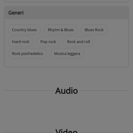
Generi
Country blues
Rhytm & Blues
Blues Rock
Hard rock
Pop rock
Rock and roll
Rock psichedelico
Musica leggera
Audio
Video