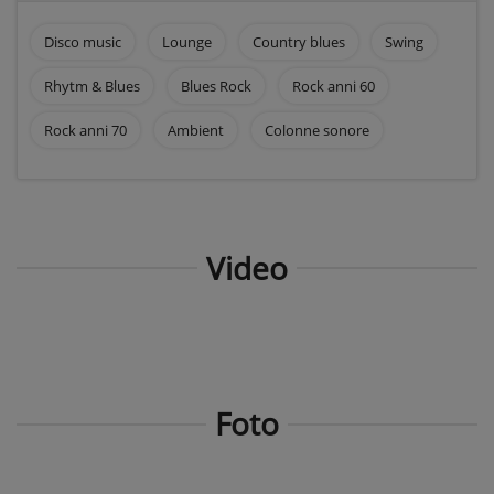
Disco music
Lounge
Country blues
Swing
Rhytm & Blues
Blues Rock
Rock anni 60
Rock anni 70
Ambient
Colonne sonore
Video
Foto