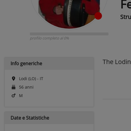
F
Str
profilo completo al 0%
The Lodine
Info generiche
Lodi (LO) - IT
56 anni
M
Date e
Statistiche