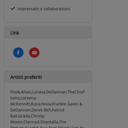
Interessato a collaborazioni
Link
Artisti preferiti
Flook,Altan,Lunasa,DeDannan,TheChief
tains,Loreena
McKennitt,Rura,Hevia,Frankie Gavin &
DeDannan,Derek Bell,Patrick
Ball,Gràda,Christy
Moore,Clannad,Shantalla,The
Pogues,Craobh Rua,Alan Stivell,Llan de