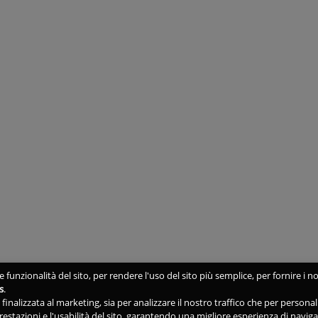
 funzionalità del sito, per rendere l'uso del sito più semplice, per fornire i no
s
.
ne finalizzata al marketing, sia per analizzare il nostro traffico che per person
 prestazioni e l'usabilità del sito, garantendo una migliore esperienza di navig