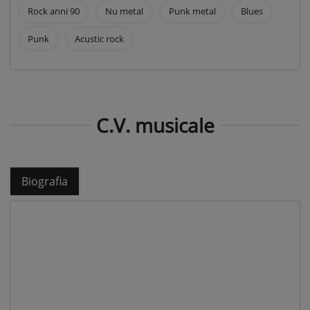
Rock anni 90
Nu metal
Punk metal
Blues
Punk
Acustic rock
C.V. musicale
Biografia