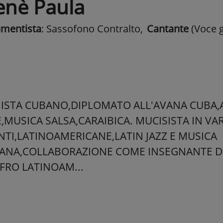
enè Paula
umentista
: Sassofono Contralto
,
Cantante
(Voce g
ISTA CUBANO,DIPLOMATO ALL'AVANA CUBA,
E,MUSICA SALSA,CARAIBICA. MUCISISTA IN V
TI,LATINOAMERICANE,LATIN JAZZ E MUSICA
ANA,COLLABORAZIONE COME INSEGNANTE D
FRO LATINOAM...