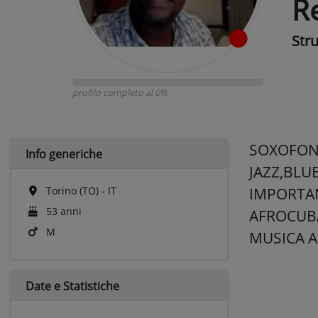
R
Str
profilo completo al 0%
SOXOFON
Info generiche
JAZZ,BLU
Torino (TO) - IT
IMPORTAN
53 anni
AFROCUB
M
MUSICA A
Date e
Statistiche