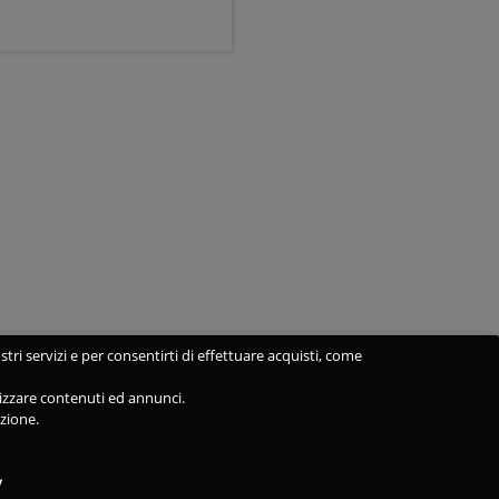
stri servizi e per consentirti di effettuare acquisti, come
alizzare contenuti ed annunci.
azione.
y