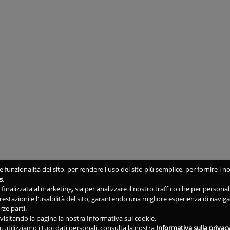
 funzionalità del sito, per rendere l'uso del sito più semplice, per fornire i no
s
.
ne finalizzata al marketing, sia per analizzare il nostro traffico che per person
 prestazioni e l'usabilità del sito, garantendo una migliore esperienza di navig
rze parti.
isitando la pagina la nostra Informativa sui cookie.
i utilizziamo i tuoi dati personali, consulta la nostra
Informativa sulla privac