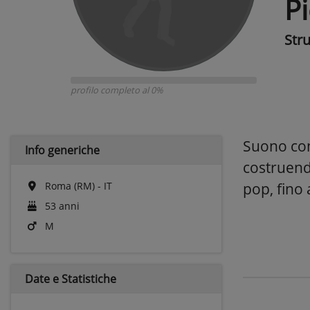
Pi
Str
profilo completo al 0%
Suono con
Info generiche
costruend
Roma (RM) - IT
pop, fino
53 anni
M
Date e
Statistiche