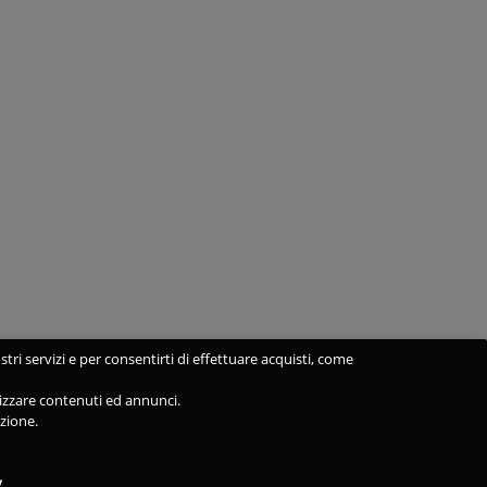
stri servizi e per consentirti di effettuare acquisti, come
alizzare contenuti ed annunci.
azione.
y