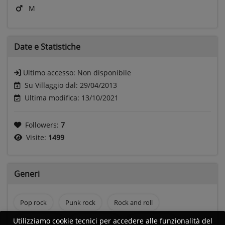
M
Date e
Statistiche
Ultimo accesso:
Non disponibile
Su Villaggio dal: 29/04/2013
Ultima modifica: 13/10/2021
Followers:
7
Visite:
1499
Generi
Pop rock
Punk rock
Rock and roll
Utilizziamo cookie tecnici per accedere alle funzionalità del
Rock anni 60
Rock anni 70
Rock anni 80