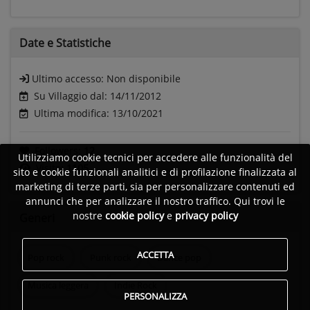
Date e
Statistiche
Ultimo accesso:
Non disponibile
Su Villaggio dal: 14/11/2012
Ultima modifica: 13/10/2021
Followers:
12
Utilizziamo cookie tecnici per accedere alle funzionalità del
Visite:
1105
sito e cookie funzionali analitici e di profilazione finalizzata al
marketing di terze parti, sia per personalizzare contenuti ed
annunci che per analizzare il nostro traffico. Qui trovi le
nostre
cookie policy
e
privacy policy
Generi
ACCETTA
Pop rock
Punk rock
Dance pop
Musica leggera
Indie Rock
PERSONALIZZA