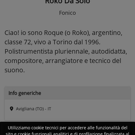
Roko Da Solo
Fonico
Ciao! io sono Roque (o Roko), argentino,
classe 72, vivo a Torino dal 1996.
Polistrumentista pluriennale, autodidatta,
compositore, arrangiatore e tecnico del
suono.
Info generiche
Avigliana (TO) - IT
Utilizziamo cookie tecnici per accedere alle funzionalità del
Date e
Statistiche
sito e cookie funzionali analitici e di profilazione finalizzata al