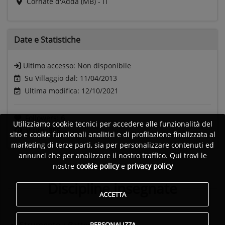
Cornate d'Adda (MB) - IT
Date e
Statistiche
Ultimo accesso:
Non disponibile
Su Villaggio dal: 11/04/2013
Ultima modifica: 12/10/2021
Followers:
6
Utilizziamo cookie tecnici per accedere alle funzionalità del
Visite:
355
sito e cookie funzionali analitici e di profilazione finalizzata al
marketing di terze parti, sia per personalizzare contenuti ed
annunci che per analizzare il nostro traffico. Qui trovi le
nostre
cookie policy
e
privacy policy
Discipline insegnate
ACCETTA
PERSONALIZZA