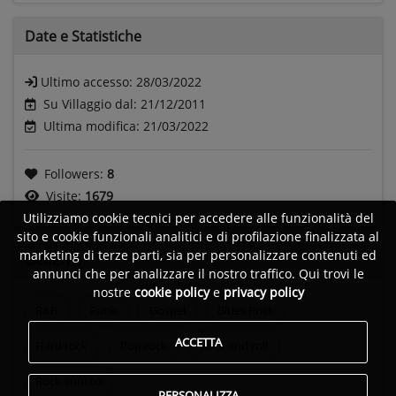
Date e
Statistiche
Ultimo accesso:
28/03/2022
Su Villaggio dal: 21/12/2011
Ultima modifica: 21/03/2022
Followers:
8
Visite:
1679
Utilizziamo cookie tecnici per accedere alle funzionalità del
sito e cookie funzionali analitici e di profilazione finalizzata al
marketing di terze parti, sia per personalizzare contenuti ed
Generi
annunci che per analizzare il nostro traffico. Qui trovi le
nostre
cookie policy
e
privacy policy
R&B
Funk
Gospel
Blues Rock
ACCETTA
Hard rock
Pop rock
Rock and roll
Rock anni 60
PERSONALIZZA