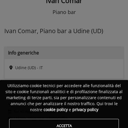
Ivan Comar
Piano bar
Ivan Comar, Piano bar a Udine (UD)
Info generiche
Udine (UD) - IT
Utilizziamo cookie tecnici per accedere alle funzionalità del
Date e
Statistiche
sito e cookie funzionali analitici e di profilazione finalizzata al
marketing di terze parti, sia per personalizzare contenuti ed
annunci che per analizzare il nostro traffico. Qui trovi le
Ultimo accesso:
08/07/2026
nostre
cookie policy
e
privacy policy
Su Villaggio dal: 05/06/2014
Ultima modifica: 15/03/2022
ACCETTA