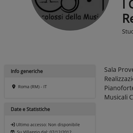
I 
Re
Stud
Sala Prove
Info generiche
Realizzazi
Roma (RM) - IT
Pianoforte
Musicali C
Date e
Statistiche
Ultimo accesso:
Non disponibile
Su Villaggio dal: 07/12/2012