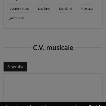
Country blues
Jazz funk
Dixieland
Free jazz
Jazz fusion
C.V. musicale
Biografia