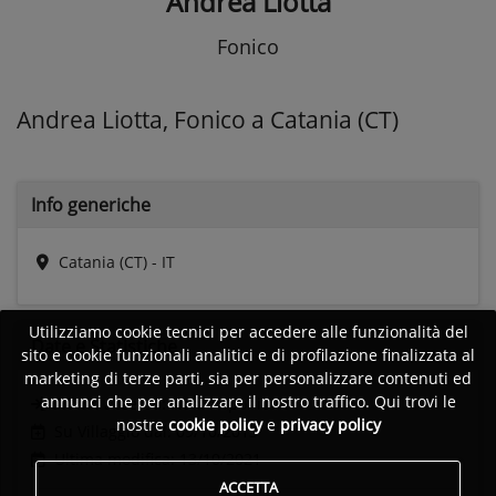
Andrea Liotta
Fonico
Andrea Liotta, Fonico a Catania (CT)
Info generiche
Catania (CT) - IT
Utilizziamo cookie tecnici per accedere alle funzionalità del
Date e
Statistiche
sito e cookie funzionali analitici e di profilazione finalizzata al
marketing di terze parti, sia per personalizzare contenuti ed
annunci che per analizzare il nostro traffico. Qui trovi le
Ultimo accesso:
Non disponibile
nostre
cookie policy
e
privacy policy
Su Villaggio dal: 09/10/2013
Ultima modifica: 13/10/2021
ACCETTA