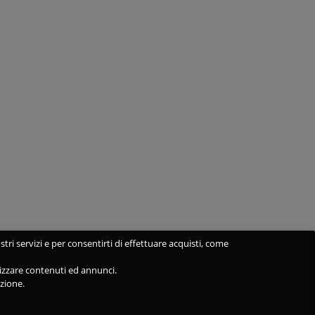
stri servizi e per consentirti di effettuare acquisti, come
alizzare contenuti ed annunci.
azione.