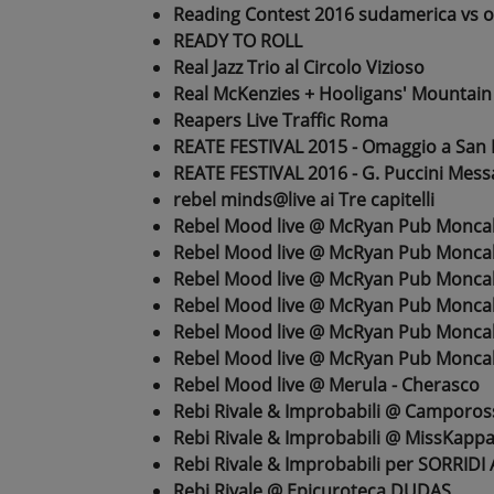
Reading Contest 2016 sudamerica vs o
READY TO ROLL
Real Jazz Trio al Circolo Vizioso
Real McKenzies + Hooligans' Mountain
Reapers Live Traffic Roma
REATE FESTIVAL 2015 - Omaggio a San F
REATE FESTIVAL 2016 - G. Puccini Messa
rebel minds@live ai Tre capitelli
Rebel Mood live @ McRyan Pub Moncal
Rebel Mood live @ McRyan Pub Moncal
Rebel Mood live @ McRyan Pub Moncal
Rebel Mood live @ McRyan Pub Moncal
Rebel Mood live @ McRyan Pub Moncal
Rebel Mood live @ McRyan Pub Moncal
Rebel Mood live @ Merula - Cherasco
Rebi Rivale & Improbabili @ Camporos
Rebi Rivale & Improbabili @ MissKappa
Rebi Rivale & Improbabili per SORRID
Rebi Rivale @ Epicuroteca DUDAS