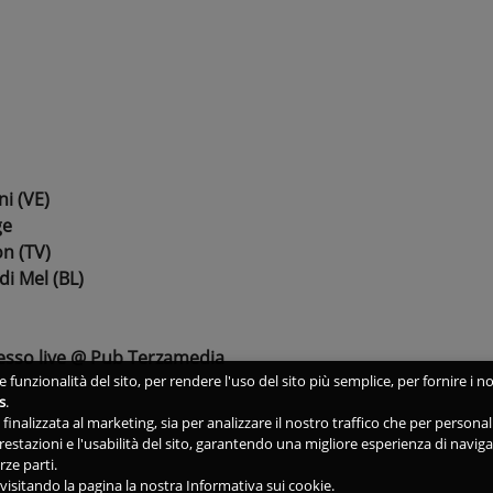
i (VE)
ge
on (TV)
di Mel (BL)
esso live @ Pub Terzamedia
 funzionalità del sito, per rendere l'uso del sito più semplice, per fornire i no
s
.
ne finalizzata al marketing, sia per analizzare il nostro traffico che per person
 prestazioni e l'usabilità del sito, garantendo una migliore esperienza di navig
rze parti.
isitando la pagina la nostra Informativa sui cookie.