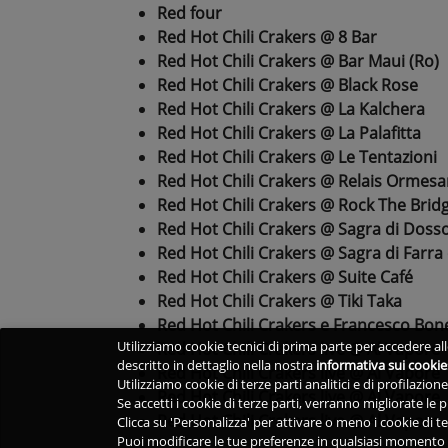
Red four
Red Hot Chili Crakers @ 8 Bar
Red Hot Chili Crakers @ Bar Maui (Ro)
Red Hot Chili Crakers @ Black Rose
Red Hot Chili Crakers @ La Kalchera
Red Hot Chili Crakers @ La Palafitta
Red Hot Chili Crakers @ Le Tentazioni
Red Hot Chili Crakers @ Relais Ormesan
Red Hot Chili Crakers @ Rock The Brid
Red Hot Chili Crakers @ Sagra di Doss
Red Hot Chili Crakers @ Sagra di Farra 
Red Hot Chili Crakers @ Suite Café
Red Hot Chili Crakers @ Tiki Taka
Red Hot Chili Crakers e Francesco Bon
Utilizziamo cookie tecnici di prima parte per accedere alle
Red Hot Chili Crakers live @ Al Vapore
descritto in dettaglio nella nostra
informativa sui cookie
Red Hot Chili Crakers live @ Al Vapore
Utilizziamo cookie di terze parti analitici e di profilazio
Red Hot Chili Crakers live @ Al Vapore
Se accetti i cookie di terze parti, verranno migliorate le
Red Hot Chili Crakers live @ Al Vapore
Clicca su 'Personalizza' per attivare o meno i cookie di te
Puoi modificare le tue preferenze in qualsiasi momento v