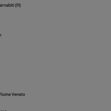
rnabiti (FI)
h
 Fiume Veneto